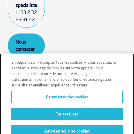
spécialiste
:
+33 2 32
63 31 42
Nous
contacter
En cliquant sur « Accepter tous les cookies », vous acceptez le
dépôt et le stockage de cookies sur votre appareil pour
mesurer la performance de notre site et analyser son
utilisation afin d’en améliorer son contenu, votre navigation
sur le site et améliorer l’expérience utilisateur.
Mentions légales
Conditions générales
Paramètres des cookies
Politique de cookies
Données personnelles
Tout refuser
Autoriser tous les cookies