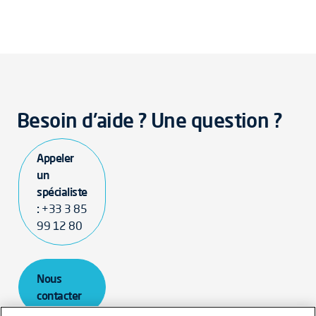
Besoin d'aide ? Une question ?
Appeler
un
spécialiste
:
+33 3 85
99 12 80
Nous
contacter