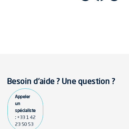
Besoin d'aide ? Une question ?
Appeler
un
spécialiste
:
+33 1 42
23 50 53