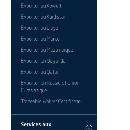
Exporter au Koweit
Exporter au Kurdistan
Exporter au Libye
Exporter au Maroc
Exporter au Mozambique
Exporter en Ouganda
Exporter au Qatar
Exporter en Russie et Union
Eurasiatique
Tradeable Waiver Certificate
Services aux