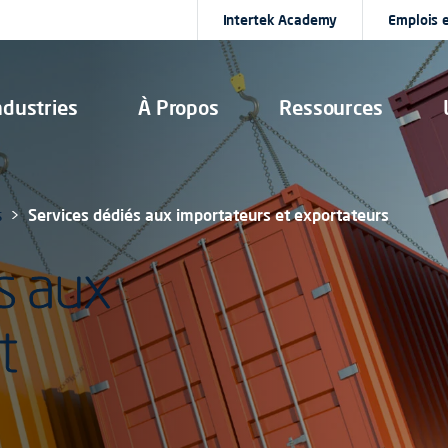
Intertek Academy
Emplois e
ndustries
À Propos
Ressources
s
Services dédiés aux importateurs et exportateurs
s aux
t